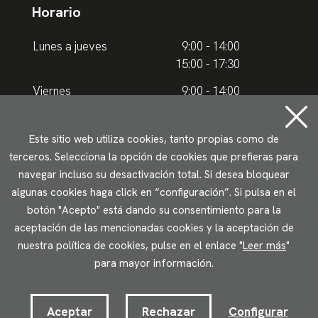
Horario
Lunes a jueves
9:00 - 14:00
15:00 - 17:30
Viernes
9:00 - 14:00
Horario de verano
Este sitio web utiliza cookies, tanto propias como de
terceros. Selecciona la opción de cookies que prefieras para
Lunes a jueves
9.00 - 15.00
navegar incluso su desactivación total. Si desea bloquear
algunas cookies haga click en “configuración”. Si pulsa en el
Viernes
9:00 - 14:00
botón "Acepto" está dando su consentimiento para la
aceptación de las mencionadas cookies y la aceptación de
Aviso legal
Política de privacidad
Uso de cookies
nuestra política de cookies, pulse en el enlace "
Leer más
"
Accesibilidad
para mayor información.
2023 © Ikuspegi - Observatorio Vasco de Inmigración
Desarrollado por Lotura.com
Aceptar
Rechazar
Configurar