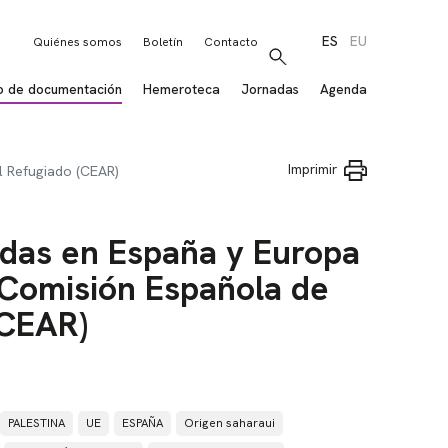
ES
EU
Quiénes somos
Boletín
Contacto
Buscar
o de documentación
Hemeroteca
Jornadas
Agenda
Imprimir
l Refugiado (CEAR)
adas en España y Europa
 Comisión Española de
(CEAR)
PALESTINA
UE
ESPAÑA
Origen saharaui