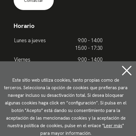
Contactar
Horario
Lunes a jueves
9:00 - 14:00
15:00 - 17:30
Viernes
9:00 - 14:00
Horario de verano
Este sitio web utiliza cookies, tanto propias como de
terceros. Selecciona la opción de cookies que prefieras para
Lunes a jueves
9.00 - 15.00
navegar incluso su desactivación total. Si desea bloquear
algunas cookies haga click en “configuración”. Si pulsa en el
Viernes
9:00 - 14:00
botón "Acepto" está dando su consentimiento para la
aceptación de las mencionadas cookies y la aceptación de
Aviso legal
Política de privacidad
Uso de cookies
nuestra política de cookies, pulse en el enlace "
Leer más
"
Accesibilidad
para mayor información.