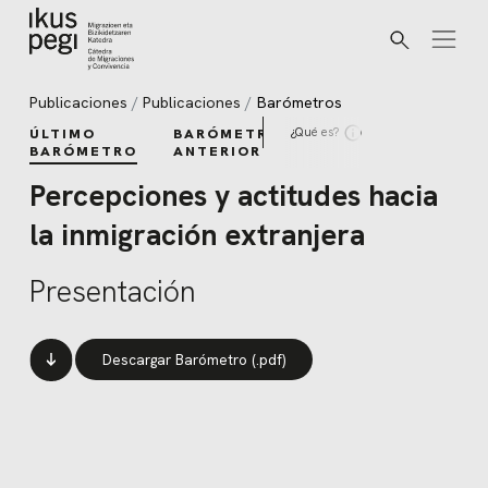
Buscar
Ir directamente al contenido
Publicaciones
Publicaciones
Barómetros
¿Qué es?
ÚLTIMO
BARÓMETROS
BARÓMETRO
ANTERIORES
Percepciones y actitudes hacia
la inmigración extranjera
Presentación
Descargar Barómetro (.pdf)