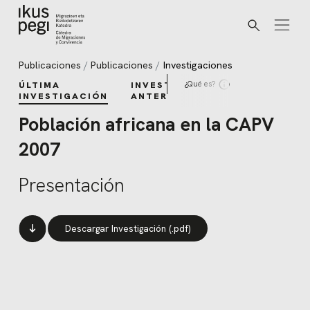
Buscar
Ir directamente al contenido
Publicaciones
Publicaciones
Investigaciones
¿Qué es?
ÚLTIMA
INVESTIGACIONES
INVESTIGACIÓN
ANTERIORES
Población africana en la CAPV
2007
Presentación
Descargar Investigación (.pdf)