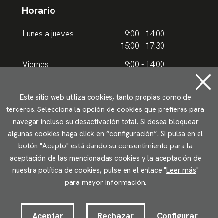
Horario
Lunes a jueves
9:00 - 14:00
15:00 - 17:30
Viernes
9:00 - 14:00
Horario de verano
Este sitio web utiliza cookies, tanto propias como de
terceros. Selecciona la opción de cookies que prefieras para
Lunes a jueves
9.00 - 15.00
navegar incluso su desactivación total. Si desea bloquear
algunas cookies haga click en “configuración”. Si pulsa en el
Viernes
9:00 - 14:00
botón "Acepto" está dando su consentimiento para la
aceptación de las mencionadas cookies y la aceptación de
Aviso legal
Política de privacidad
Uso de cookies
nuestra política de cookies, pulse en el enlace "
Leer más
"
Accesibilidad
para mayor información.
2023 © Ikuspegi - Observatorio Vasco de Inmigración
Desarrollado por Lotura.com
Aceptar
Rechazar
Configurar