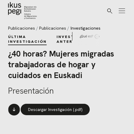
Buscar
Ir directamente al contenido
Publicaciones
Publicaciones
Investigaciones
¿Qué es?
ÚLTIMA
INVESTIGACIONES
INVESTIGACIÓN
ANTERIORES
¿40 horas? Mujeres migradas
trabajadoras de hogar y
cuidados en Euskadi
Presentación
Descargar Investigación (.pdf)