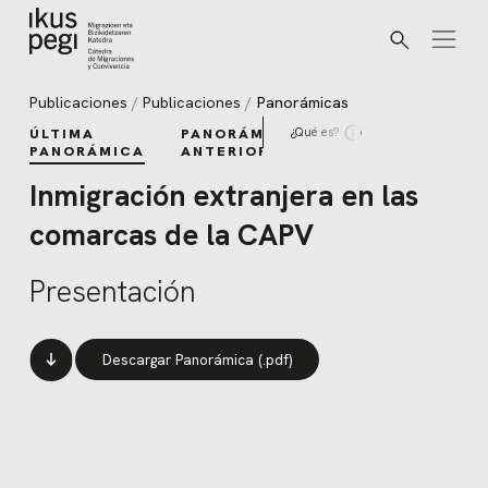
Buscar
Ir directamente al contenido
Publicaciones
Publicaciones
Panorámicas
¿Qué es?
ÚLTIMA
PANORÁMICAS
PANORÁMICA
ANTERIORES
Inmigración extranjera en las
comarcas de la CAPV
Presentación
Descargar Panorámica (.pdf)