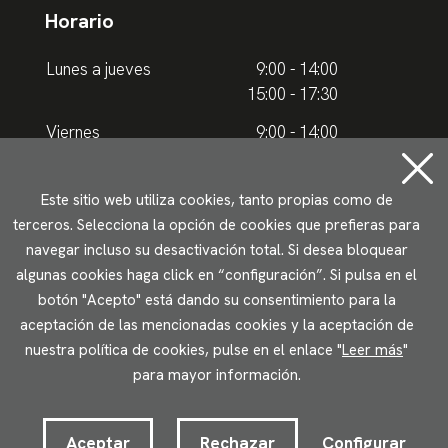
Horario
Lunes a jueves
9:00 - 14:00
15:00 - 17:30
Viernes
9:00 - 14:00
Horario de verano
Este sitio web utiliza cookies, tanto propias como de
terceros. Selecciona la opción de cookies que prefieras para
Lunes a jueves
9.00 - 15.00
navegar incluso su desactivación total. Si desea bloquear
algunas cookies haga click en “configuración”. Si pulsa en el
Viernes
9:00 - 14:00
botón "Acepto" está dando su consentimiento para la
aceptación de las mencionadas cookies y la aceptación de
Aviso legal
Política de privacidad
Uso de cookies
nuestra política de cookies, pulse en el enlace "
Leer más
"
Accesibilidad
para mayor información.
2023 © Ikuspegi - Observatorio Vasco de Inmigración
Desarrollado por Lotura.com
Aceptar
Rechazar
Configurar