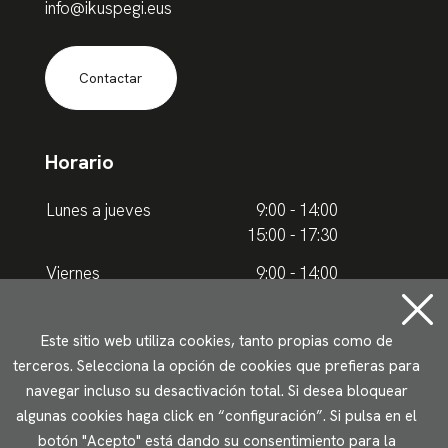
info@ikuspegi.eus
Contactar
Horario
Lunes a jueves
9:00 - 14:00
15:00 - 17:30
Viernes
9:00 - 14:00
Horario de verano
Este sitio web utiliza cookies, tanto propias como de
terceros. Selecciona la opción de cookies que prefieras para
Lunes a jueves
9.00 - 15.00
navegar incluso su desactivación total. Si desea bloquear
algunas cookies haga click en “configuración”. Si pulsa en el
Viernes
9:00 - 14:00
botón "Acepto" está dando su consentimiento para la