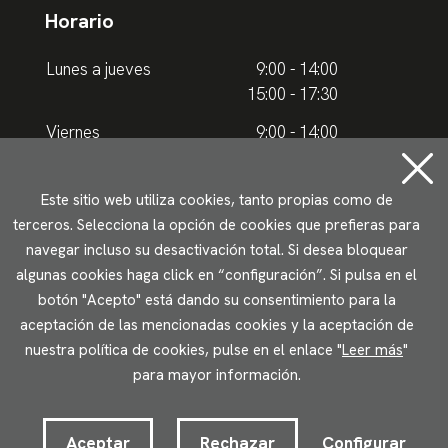
Horario
Lunes a jueves
9:00 - 14:00
15:00 - 17:30
Viernes
9:00 - 14:00
Horario de verano
Este sitio web utiliza cookies, tanto propias como de
terceros. Selecciona la opción de cookies que prefieras para
Lunes a jueves
9.00 - 15.00
navegar incluso su desactivación total. Si desea bloquear
algunas cookies haga click en “configuración”. Si pulsa en el
Viernes
9:00 - 14:00
botón "Acepto" está dando su consentimiento para la
aceptación de las mencionadas cookies y la aceptación de
Aviso legal
Política de privacidad
Uso de cookies
nuestra política de cookies, pulse en el enlace "
Leer más
"
Accesibilidad
para mayor información.
2023 © Ikuspegi - Observatorio Vasco de Inmigración
Desarrollado por Lotura.com
Aceptar
Rechazar
Configurar