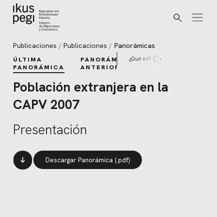
Buscar
Ir directamente al contenido
Publicaciones
Publicaciones
Panorámicas
¿Qué es?
ÚLTIMA
PANORÁMICAS
PANORÁMICA
ANTERIORES
Población extranjera en la
CAPV 2007
Presentación
Descargar Panorámica (.pdf)