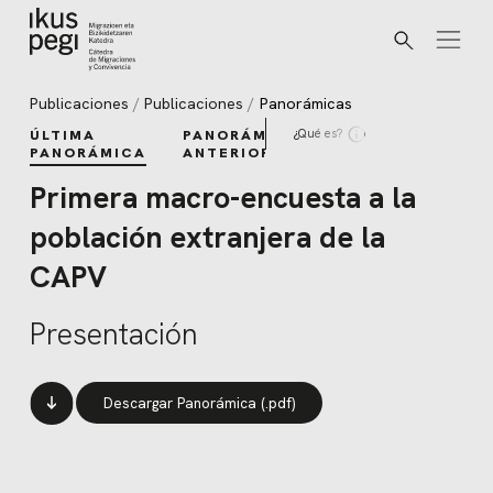
Buscar
Ir directamente al contenido
Publicaciones
Publicaciones
Panorámicas
¿Qué es?
ÚLTIMA
PANORÁMICAS
PANORÁMICA
ANTERIORES
Primera macro-encuesta a la
población extranjera de la
CAPV
Presentación
Descargar Panorámica (.pdf)