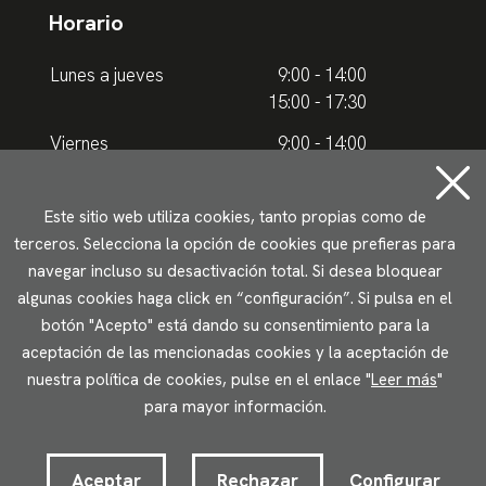
Horario
Lunes a jueves
9:00 - 14:00
15:00 - 17:30
Viernes
9:00 - 14:00
Horario de verano
Este sitio web utiliza cookies, tanto propias como de
terceros. Selecciona la opción de cookies que prefieras para
Lunes a jueves
9.00 - 15.00
navegar incluso su desactivación total. Si desea bloquear
algunas cookies haga click en “configuración”. Si pulsa en el
Viernes
9:00 - 14:00
botón "Acepto" está dando su consentimiento para la
aceptación de las mencionadas cookies y la aceptación de
Aviso legal
Política de privacidad
Uso de cookies
nuestra política de cookies, pulse en el enlace "
Leer más
"
Accesibilidad
para mayor información.
2023 © Ikuspegi - Observatorio Vasco de Inmigración
Desarrollado por Lotura.com
Aceptar
Rechazar
Configurar