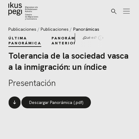
Buscar
Ir directamente al contenido
Publicaciones
Publicaciones
Panorámicas
¿Qué es?
ÚLTIMA
PANORÁMICAS
PANORÁMICA
ANTERIORES
Tolerancia de la sociedad vasca
a la inmigración: un índice
Presentación
Descargar Panorámica (.pdf)