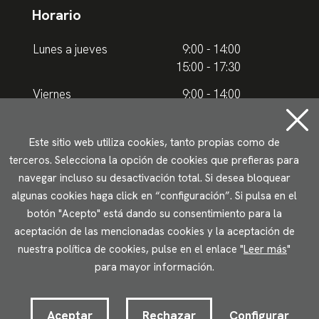
Horario
Lunes a jueves
9:00 - 14:00
15:00 - 17:30
Viernes
9:00 - 14:00
Horario de verano
Este sitio web utiliza cookies, tanto propias como de
terceros. Selecciona la opción de cookies que prefieras para
Lunes a jueves
9.00 - 15.00
navegar incluso su desactivación total. Si desea bloquear
algunas cookies haga click en “configuración”. Si pulsa en el
Viernes
9:00 - 14:00
botón "Acepto" está dando su consentimiento para la
aceptación de las mencionadas cookies y la aceptación de
Aviso legal
Política de privacidad
Uso de cookies
nuestra política de cookies, pulse en el enlace "
Leer más
"
Accesibilidad
para mayor información.
2023 © Ikuspegi - Observatorio Vasco de Inmigración
Desarrollado por Lotura.com
Aceptar
Rechazar
Configurar