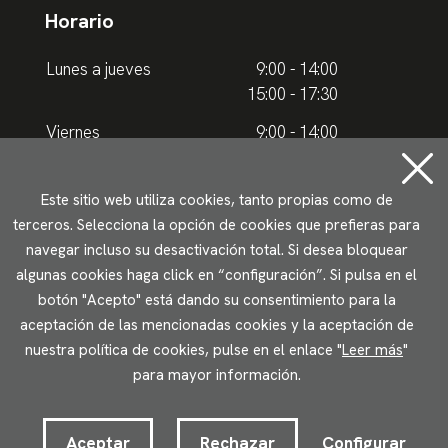
Horario
Lunes a jueves
9:00 - 14:00
15:00 - 17:30
Viernes
9:00 - 14:00
Horario de verano
Este sitio web utiliza cookies, tanto propias como de
terceros. Selecciona la opción de cookies que prefieras para
Lunes a jueves
9.00 - 15.00
navegar incluso su desactivación total. Si desea bloquear
algunas cookies haga click en “configuración”. Si pulsa en el
Viernes
9:00 - 14:00
botón "Acepto" está dando su consentimiento para la
aceptación de las mencionadas cookies y la aceptación de
Aviso legal
Política de privacidad
Uso de cookies
nuestra política de cookies, pulse en el enlace "
Leer más
"
Accesibilidad
para mayor información.
2023 © Ikuspegi - Observatorio Vasco de Inmigración
Desarrollado por Lotura.com
Aceptar
Rechazar
Configurar