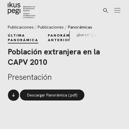
Buscar
Ir directamente al contenido
Publicaciones
Publicaciones
Panorámicas
¿Qué es?
ÚLTIMA
PANORÁMICAS
PANORÁMICA
ANTERIORES
Población extranjera en la
CAPV 2010
Presentación
Descargar Panorámica (.pdf)