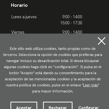
Horario
Lunes a jueves
9:00 - 14:00
15:00 - 17:30
Viernes
9:00 - 14:00
Horario de verano
Este sitio web utiliza cookies, tanto propias como de
terceros. Selecciona la opción de cookies que prefieras para
Lunes a jueves
9.00 - 15.00
navegar incluso su desactivación total. Si desea bloquear
algunas cookies haga click en “configuración”. Si pulsa en el
Viernes
9:00 - 14:00
botón "Acepto" está dando su consentimiento para la
aceptación de las mencionadas cookies y la aceptación de
Aviso legal
Política de privacidad
Uso de cookies
nuestra política de cookies, pulse en el enlace "
Leer más
"
Accesibilidad
para mayor información.
2023 © Ikuspegi - Observatorio Vasco de Inmigración
Desarrollado por Lotura.com
Aceptar
Rechazar
Configurar