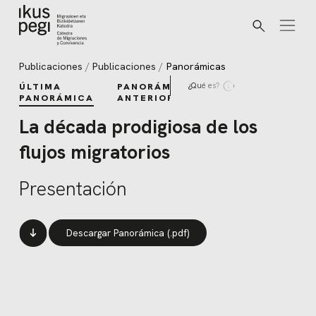
Buscar
Ir directamente al contenido
Publicaciones
Publicaciones
Panorámicas
¿Qué es?
ÚLTIMA
PANORÁMICAS
PANORÁMICA
ANTERIORES
La década prodigiosa de los
flujos migratorios
Presentación
Descargar Panorámica (.pdf)