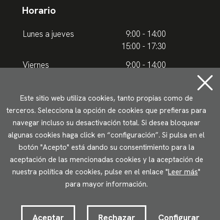
Horario
Lunes a jueves
9:00 - 14:00
15:00 - 17:30
Viernes
9:00 - 14:00
Horario de verano
Este sitio web utiliza cookies, tanto propias como de
terceros. Selecciona la opción de cookies que prefieras para
Lunes a jueves
9.00 - 15.00
navegar incluso su desactivación total. Si desea bloquear
algunas cookies haga click en “configuración”. Si pulsa en el
Viernes
9:00 - 14:00
botón "Acepto" está dando su consentimiento para la
aceptación de las mencionadas cookies y la aceptación de
Aviso legal
Política de privacidad
Uso de cookies
nuestra política de cookies, pulse en el enlace "
Leer más
"
Accesibilidad
para mayor información.
2023 © Ikuspegi - Observatorio Vasco de Inmigración
Desarrollado por Lotura.com
Aceptar
Rechazar
Configurar