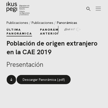
Buscar
Ir directamente al contenido
Publicaciones
Publicaciones
Panorámicas
¿Qué es?
ÚLTIMA
PANORÁMICAS
PANORÁMICA
ANTERIORES
Población de origen extranjero
en la CAE 2019
Presentación
Descargar Panorámica (.pdf)