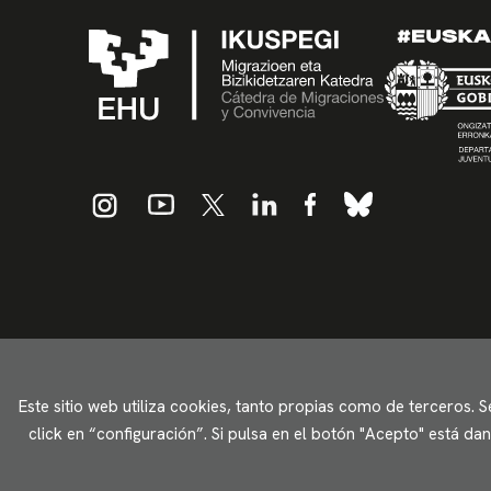
Este sitio web utiliza cookies, tanto propias como de terceros. 
click en “configuración”. Si pulsa en el botón "Acepto" está d