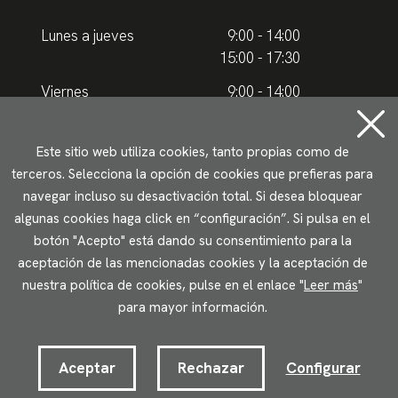
Lunes a jueves
9:00 - 14:00
15:00 - 17:30
Viernes
9:00 - 14:00
Horario de verano
Este sitio web utiliza cookies, tanto propias como de
terceros. Selecciona la opción de cookies que prefieras para
Lunes a jueves
9.00 - 15.00
navegar incluso su desactivación total. Si desea bloquear
algunas cookies haga click en “configuración”. Si pulsa en el
Viernes
9:00 - 14:00
botón "Acepto" está dando su consentimiento para la
aceptación de las mencionadas cookies y la aceptación de
Aviso legal
Política de privacidad
Uso de cookies
nuestra política de cookies, pulse en el enlace "
Leer más
"
Accesibilidad
para mayor información.
2023 © Ikuspegi - Observatorio Vasco de Inmigración
Desarrollado por Lotura.com
Aceptar
Rechazar
Configurar