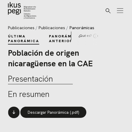
Buscar
Ir directamente al contenido
Publicaciones
Publicaciones
Panorámicas
¿Qué es?
ÚLTIMA
PANORÁMICAS
PANORÁMICA
ANTERIORES
Población de origen
nicaragüense en la CAE
Presentación
En resumen
Descargar Panorámica (.pdf)