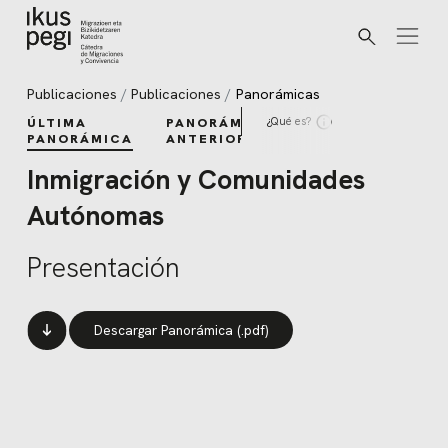
Buscar
Ir directamente al contenido
Publicaciones
Publicaciones
Panorámicas
¿Qué es?
ÚLTIMA
PANORÁMICAS
PANORÁMICA
ANTERIORES
Inmigración y Comunidades
Autónomas
Presentación
Descargar Panorámica (.pdf)