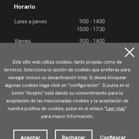
Horario
Lunes a jueves
9:00 - 14:00
15:00 - 17:30
Viernes
9:00 - 14:00
Horario de verano
Este sitio web utiliza cookies, tanto propias como de
terceros. Selecciona la opción de cookies que prefieras para
Lunes a jueves
9.00 - 15.00
navegar incluso su desactivación total. Si desea bloquear
algunas cookies haga click en “configuración”. Si pulsa en el
Viernes
9:00 - 14:00
botón "Acepto" está dando su consentimiento para la
aceptación de las mencionadas cookies y la aceptación de
Aviso legal
Política de privacidad
Uso de cookies
nuestra política de cookies, pulse en el enlace "
Leer más
"
Accesibilidad
para mayor información.
2023 © Ikuspegi - Observatorio Vasco de Inmigración
Desarrollado por Lotura.com
Aceptar
Rechazar
Configurar