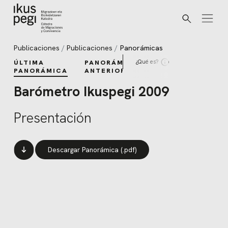
Buscar
Ir directamente al contenido
Publicaciones
Publicaciones
Panorámicas
¿Qué es?
ÚLTIMA
PANORÁMICAS
PANORÁMICA
ANTERIORES
Barómetro Ikuspegi 2009
Presentación
Descargar Panorámica (.pdf)