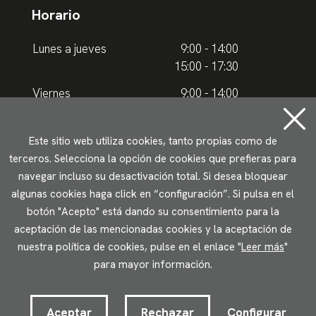
Horario
Lunes a jueves
9:00 - 14:00
15:00 - 17:30
Viernes
9:00 - 14:00
Horario de verano
Este sitio web utiliza cookies, tanto propias como de
terceros. Selecciona la opción de cookies que prefieras para
Lunes a jueves
9.00 - 15.00
navegar incluso su desactivación total. Si desea bloquear
algunas cookies haga click en “configuración”. Si pulsa en el
Viernes
9:00 - 14:00
botón "Acepto" está dando su consentimiento para la
aceptación de las mencionadas cookies y la aceptación de
Aviso legal
Política de privacidad
Uso de cookies
nuestra política de cookies, pulse en el enlace "
Leer más
"
Accesibilidad
para mayor información.
2023 © Ikuspegi - Observatorio Vasco de Inmigración
Desarrollado por Lotura.com
Aceptar
Rechazar
Configurar