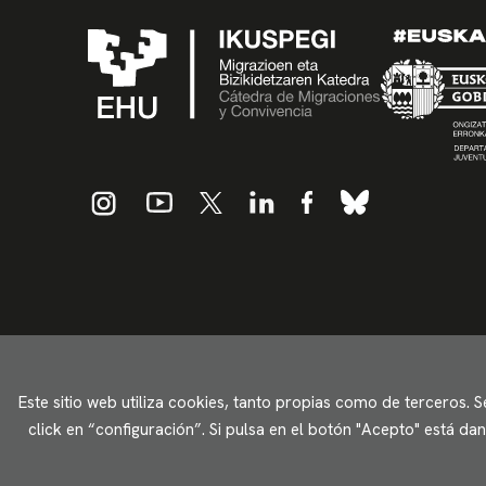
Este sitio web utiliza cookies, tanto propias como de terceros. 
click en “configuración”. Si pulsa en el botón "Acepto" está d