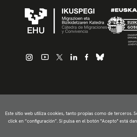
Este sitio web utiliza cookies, tanto propias como de terceros. 
click en “configuración”. Si pulsa en el botón "Acepto" está d