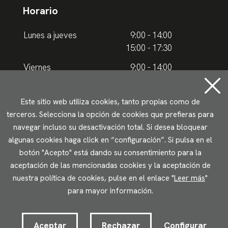
Horario
Lunes a jueves
9:00 - 14:00
15:00 - 17:30
Viernes
9:00 - 14:00
Horario de verano
Este sitio web utiliza cookies, tanto propias como de
terceros. Selecciona la opción de cookies que prefieras para
Lunes a jueves
9.00 - 15.00
navegar incluso su desactivación total. Si desea bloquear
algunas cookies haga click en “configuración”. Si pulsa en el
Viernes
9:00 - 14:00
botón "Acepto" está dando su consentimiento para la
aceptación de las mencionadas cookies y la aceptación de
Aviso legal
Política de privacidad
Uso de cookies
nuestra política de cookies, pulse en el enlace "
Leer más
"
Accesibilidad
para mayor información.
2023 © Ikuspegi - Observatorio Vasco de Inmigración
Desarrollado por Lotura.com
Aceptar
Rechazar
Configurar