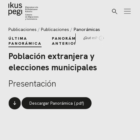
Buscar
Ir directamente al contenido
Publicaciones
Publicaciones
Panorámicas
¿Qué es?
ÚLTIMA
PANORÁMICAS
PANORÁMICA
ANTERIORES
Población extranjera y
elecciones municipales
Presentación
Descargar Panorámica (.pdf)