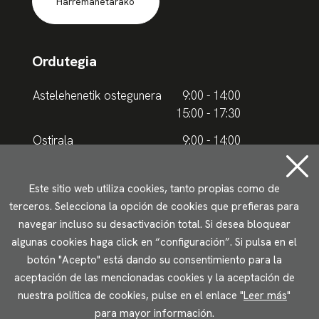
Harremanetarako
Ordutegia
Astelehenetik ostegunera
9:00 - 14:00
15:00 - 17:30
Ostirala
9:00 - 14:00
Udako ordutegia
Este sitio web utiliza cookies, tanto propias como de
terceros. Selecciona la opción de cookies que prefieras para
Astelehenetik ostegunera
9.00 - 15.00
navegar incluso su desactivación total. Si desea bloquear
algunas cookies haga click en “configuración”. Si pulsa en el
Ostirala
9:00 - 14:00
botón "Acepto" está dando su consentimiento para la
aceptación de las mencionadas cookies y la aceptación de
Lege oharrak
Pribatutasun politika
Cookieen erabilera
nuestra política de cookies, pulse en el enlace "
Leer más
"
Irisgarritasun
para mayor información.