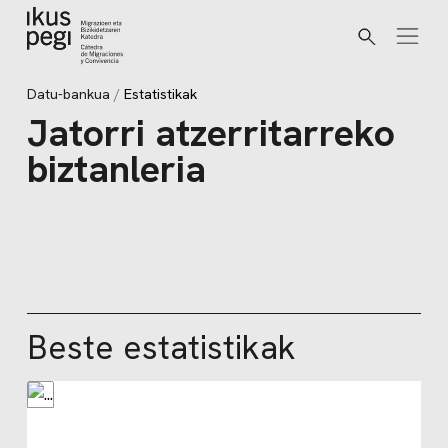
Bilatu
Joan zuzenean edukira
Datu-bankua
Estatistikak
Jatorri atzerritarreko
biztanleria
Beste estatistikak