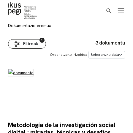
Bilatu
Joan zuzenean edukira
Dokumentazio eremua
Dokumentazio eremua
3 dokumentu
Filtroak
Ordenatzeko irizpidea
Metodología de la investigación social
digital : miradas, técnicas y desafíos