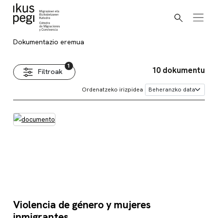
Bilatu
Joan zuzenean edukira
Dokumentazio eremua
Dokumentazio eremua
10 dokumentu
Filtroak
Ordenatzeko irizpidea
Violencia de género y mujeres
inmigrantes