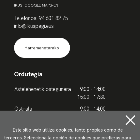
IKUSI GOOGLE MAPS-EN
Telefonoa: 94 601 82 75
info@ikuspegi.eus
Harremanetarako
Ordutegia
Astelehenetik ostegunera
9:00 - 14:00
15:00 - 17:30
Ostirala
9:00 - 14:00
Udako ordutegia
Este sitio web utiliza cookies, tanto propias como de
terceros. Selecciona la opción de cookies que prefieras para