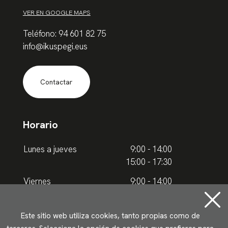
VER EN GOOGLE MAPS
Teléfono: 94 601 82 75
info@ikuspegi.eus
Contactar
Horario
Lunes a jueves
9:00 - 14:00
15:00 - 17:30
Viernes
9:00 - 14:00
Horario de verano
Este sitio web utiliza cookies, tanto propias como de