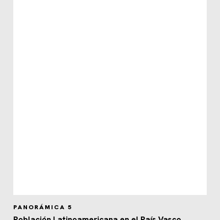
PANORÁMICA 5
Población Latinoamericana en el País Vasco