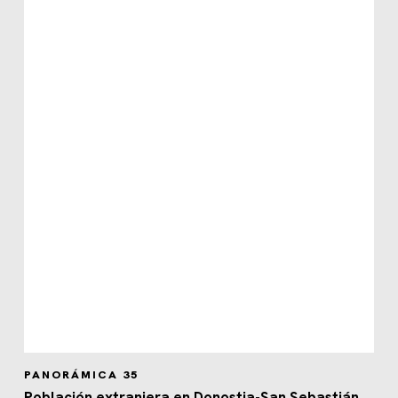
PANORÁMICA 35
Población extranjera en Donostia-San Sebastián