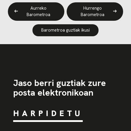
Aurreko
Hurrengo
Barometroa
Barometroa
Barometroa guztiak ikusi
Jaso berri guztiak zure
posta elektronikoan
HARPIDETU