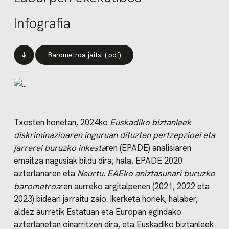
Infografia
Barometroa jaitsi (.pdf)
Txosten honetan, 2024ko
Euskadiko biztanleek
diskriminazioaren inguruan dituzten pertzepzioei eta
jarrerei buruzko inkesta
ren (EPADE) analisiaren
emaitza nagusiak bildu dira; hala, EPADE 2020
azterlanaren eta
Neurtu. EAEko aniztasunari buruzko
barometroa
ren aurreko argitalpenen (2021, 2022 eta
2023) bideari jarraitu zaio. Ikerketa horiek, halaber,
aldez aurretik Estatuan eta Europan egindako
azterlanetan oinarritzen dira, eta Euskadiko biztanleek