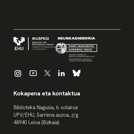
Kokapena eta kontaktua
Biblioteka Nagusia, 6. solairua
UPV/EHU, Sarriena auzoa, z/g
48940 Leioa (Bizkaia)