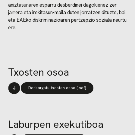
aniztasunaren esparru desberdinei dagokienez zer
jarrera eta irekitasun-maila duten jorratzen dituzte, bai
eta EAEko diskriminazioaren pertzepzio soziala neurtu
ere.
Txosten osoa
Deskargatu txosten osoa (.pdf)
Laburpen exekutiboa