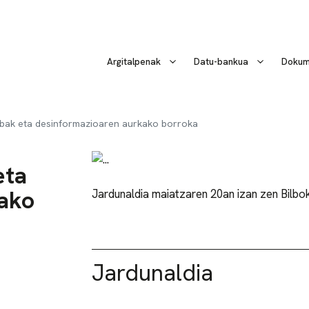
Argitalpenak
Datu-bankua
Dokum
ibak eta desinformazioaren aurkako borroka
eta
ako
Jardunaldia maiatzaren 20an izan zen Bilbo
Jardunaldia