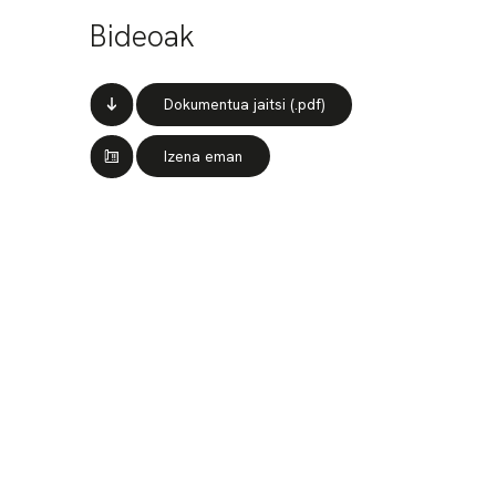
Bideoak
Dokumentua jaitsi (.pdf)
Izena eman