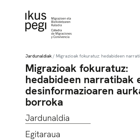
Joan zuzenean edukira
Jardunaldiak
Migrazioak fokuratuz: hedabideen narrat
Migrazioak fokuratuz:
hedabideen narratibak 
desinformazioaren aurk
borroka
Jardunaldia
Egitaraua