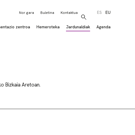
ES
EU
Nor gara
Buletina
Kontaktua
Bilatu
entazio zentroa
Hemeroteka
Jardunaldiak
Agenda
ko Bizkaia Aretoan.