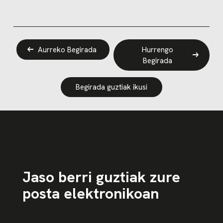
Aurreko Begirada
Hurrengo
Begirada
Begirada guztiak ikusi
Jaso berri guztiak zure
posta elektronikoan