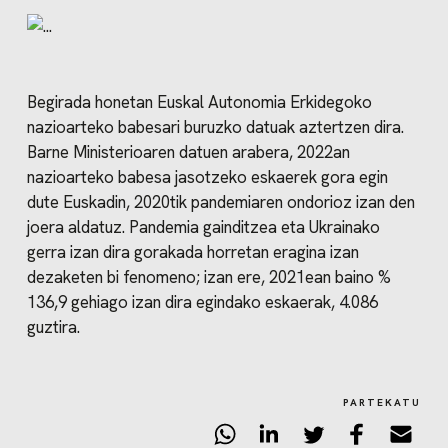
Begirada honetan Euskal Autonomia Erkidegoko
nazioarteko babesari buruzko datuak aztertzen dira.
Barne Ministerioaren datuen arabera, 2022an
nazioarteko babesa jasotzeko eskaerek gora egin
dute Euskadin, 2020tik pandemiaren ondorioz izan den
joera aldatuz. Pandemia gainditzea eta Ukrainako
gerra izan dira gorakada horretan eragina izan
dezaketen bi fenomeno; izan ere, 2021ean baino %
136,9 gehiago izan dira egindako eskaerak, 4.086
guztira.
PARTEKATU