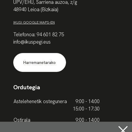
UPV/EHU, Sarriena auzoa, z/g
48940 Leioa (Bizkaia)
IKUSI GOOGLE MAPS-EN
Telefonoa: 94 601 82 75
info@ikuspegi.eus
Harremanetarako
Ordutegia
Astelehenetik ostegunera
9:00 - 14:00
15:00 - 17:30
Ostirala
9:00 - 14:00