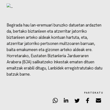
Begirada hau lan-eremuari buruzko datuetan ardazten
da, bertako biztanleen eta atzerritar jatorriko
biztanleen arteko aldeak kontuan hartuta, eta,
atzerritar jatorriko pertsonen multzoaren barruan,
baita emakumeen eta gizonen arteko aldeak ere.
Horretarako, Eustaten Biztanleria Jardueraren
Arabera (BJA) sailkatzeko Inkestak ematen dituen
emaitzak erabili ditugu, Lanbidek erregistratutako datu
batzuk barne.
PARTEKATU