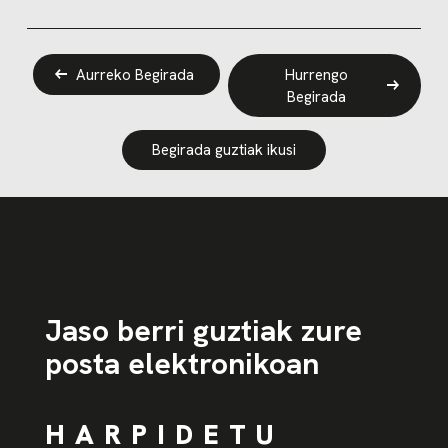
Aurreko Begirada
Hurrengo
Begirada
Begirada guztiak ikusi
Jaso berri guztiak zure
posta elektronikoan
HARPIDETU