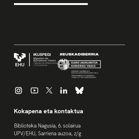
Kokapena eta kontaktua
Biblioteka Nagusia, 6. solairua
UPV/EHU, Sarriena auzoa, z/g