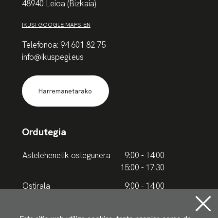
48940 Leioa (Bizkaia)
IKUSI GOOGLE MAPS-EN
Telefonoa: 94 601 82 75
info@ikuspegi.eus
Harremanetarako
Ordutegia
Astelehenetik ostegunera
9:00 - 14:00
15:00 - 17:30
Ostirala
9:00 - 14:00